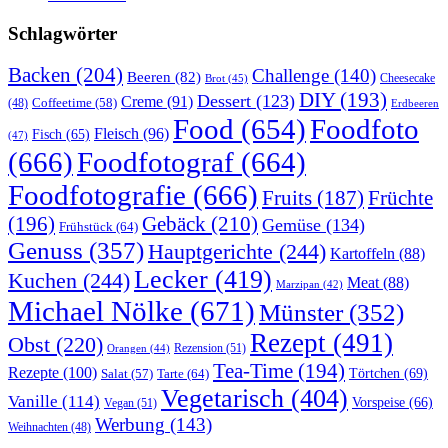
Schlagwörter
Backen
(204)
Challenge
(140)
Beeren
(82)
Brot
(45)
Cheesecake
DIY
(193)
Dessert
(123)
Creme
(91)
Coffeetime
(58)
(48)
Erdbeeren
Food
(654)
Foodfoto
Fleisch
(96)
Fisch
(65)
(47)
(666)
Foodfotograf
(664)
Foodfotografie
(666)
Früchte
Fruits
(187)
(196)
Gebäck
(210)
Gemüse
(134)
Frühstück
(64)
Genuss
(357)
Hauptgerichte
(244)
Kartoffeln
(88)
Lecker
(419)
Kuchen
(244)
Meat
(88)
Marzipan
(42)
Michael Nölke
(671)
Münster
(352)
Rezept
(491)
Obst
(220)
Rezension
(51)
Orangen
(44)
Tea-Time
(194)
Rezepte
(100)
Törtchen
(69)
Tarte
(64)
Salat
(57)
Vegetarisch
(404)
Vanille
(114)
Vorspeise
(66)
Vegan
(51)
Werbung
(143)
Weihnachten
(48)