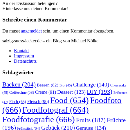
An der Diskussion beteiligen?
Hinterlasse uns deinen Kommentar!
Schreibe einen Kommentar
Du musst
angemeldet
sein, um einen Kommentar abzugeben.
salzig-suess-lecker.de – ein Blog von Michael Nölke
Kontakt
Impressum
Datenschutz
Schlagwörter
Backen
(204)
Challenge
(140)
Beeren
(82)
Brot
(45)
Cheesecake
DIY
(193)
Dessert
(123)
Creme
(91)
Coffeetime
(58)
(48)
Erdbeeren
Food
(654)
Foodfoto
Fleisch
(96)
Fisch
(65)
(47)
(666)
Foodfotograf
(664)
Foodfotografie
(666)
Früchte
Fruits
(187)
(196)
Gebäck
(210)
Gemüse
(134)
Frühstück
(64)