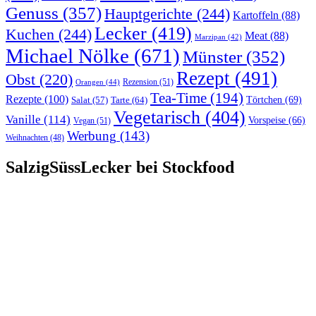
Genuss
(357)
Hauptgerichte
(244)
Kartoffeln
(88)
Lecker
(419)
Kuchen
(244)
Meat
(88)
Marzipan
(42)
Michael Nölke
(671)
Münster
(352)
Rezept
(491)
Obst
(220)
Rezension
(51)
Orangen
(44)
Tea-Time
(194)
Rezepte
(100)
Törtchen
(69)
Tarte
(64)
Salat
(57)
Vegetarisch
(404)
Vanille
(114)
Vorspeise
(66)
Vegan
(51)
Werbung
(143)
Weihnachten
(48)
SalzigSüssLecker bei Stockfood