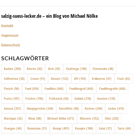
salzig-suess-lecker.de – ein Blog von Michael Nölke
Kontakt
Impressum
Datenschutz
SCHLAGWÖRTER
Backen
(204)
Beeren
(82)
Brot
(45)
Challenge
(140)
Cheesecake
(48)
Coffeetime
(58)
Creme
(91)
Dessert
(123)
DIY
(193)
Erdbeeren
(47)
Fisch
(65)
Fleisch
(96)
Food
(654)
Foodfoto
(666)
Foodfotograf
(664)
Foodfotografie
(666)
Fruits
(187)
Früchte
(196)
Frühstück
(64)
Gebäck
(210)
Gemüse
(134)
Genuss
(357)
Hauptgerichte
(244)
Kartoffeln
(88)
Kuchen
(244)
Lecker
(419)
Marzipan
(42)
Meat
(88)
Michael Nölke
(671)
Münster
(352)
Obst
(220)
Orangen
(44)
Rezension
(51)
Rezept
(491)
Rezepte
(100)
Salat
(57)
Tarte
(64)