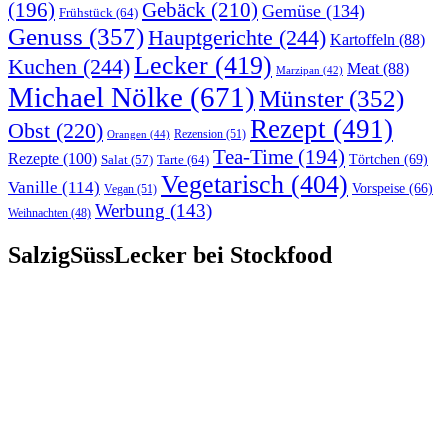
(196)
Gebäck
(210)
Gemüse
(134)
Frühstück
(64)
Genuss
(357)
Hauptgerichte
(244)
Kartoffeln
(88)
Lecker
(419)
Kuchen
(244)
Meat
(88)
Marzipan
(42)
Michael Nölke
(671)
Münster
(352)
Rezept
(491)
Obst
(220)
Rezension
(51)
Orangen
(44)
Tea-Time
(194)
Rezepte
(100)
Törtchen
(69)
Tarte
(64)
Salat
(57)
Vegetarisch
(404)
Vanille
(114)
Vorspeise
(66)
Vegan
(51)
Werbung
(143)
Weihnachten
(48)
SalzigSüssLecker bei Stockfood