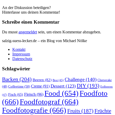
An der Diskussion beteiligen?
Hinterlasse uns deinen Kommentar!
Schreibe einen Kommentar
Du musst
angemeldet
sein, um einen Kommentar abzugeben.
salzig-suess-lecker.de – ein Blog von Michael Nölke
Kontakt
Impressum
Datenschutz
Schlagwörter
Backen
(204)
Challenge
(140)
Beeren
(82)
Brot
(45)
Cheesecake
DIY
(193)
Dessert
(123)
Creme
(91)
Coffeetime
(58)
(48)
Erdbeeren
Food
(654)
Foodfoto
Fleisch
(96)
Fisch
(65)
(47)
(666)
Foodfotograf
(664)
Foodfotografie
(666)
Früchte
Fruits
(187)