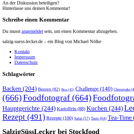
An der Diskussion beteiligen?
Hinterlasse uns deinen Kommentar!
Schreibe einen Kommentar
Du musst
angemeldet
sein, um einen Kommentar abzugeben.
salzig-suess-lecker.de – ein Blog von Michael Nölke
Kontakt
Impressum
Datenschutz
Schlagwörter
Backen
(204)
Challenge
(140)
Beeren
(82)
Brot
(45)
Cheesecake
(4
(666)
Foodfotograf
(664)
Foodfotogr
Le
Hauptgerichte
(244)
Kuchen
(244)
Kartoffeln
(88)
Rezept
(491)
Tea-Time
Rezepte
(100)
Tarte
(64)
Salat
(57)
SalzigSüssLecker bei Stockfood