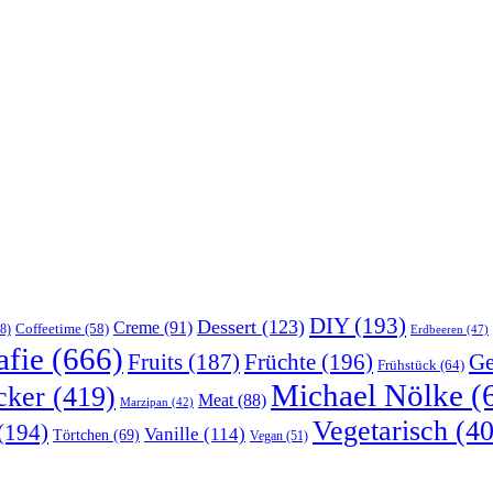
DIY
(193)
Dessert
(123)
Creme
(91)
Coffeetime
(58)
8)
Erdbeeren
(47)
afie
(666)
Früchte
(196)
Ge
Fruits
(187)
Frühstück
(64)
Michael Nölke
(
cker
(419)
Meat
(88)
Marzipan
(42)
Vegetarisch
(40
(194)
Vanille
(114)
Törtchen
(69)
Vegan
(51)