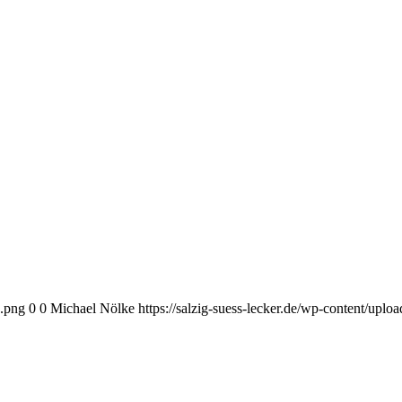
o.png
0
0
Michael Nölke
https://salzig-suess-lecker.de/wp-content/upl