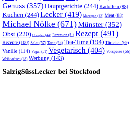
Genuss
(357)
Hauptgerichte
(244)
Kartoffeln
(88)
Lecker
(419)
Kuchen
(244)
Meat
(88)
Marzipan
(42)
Michael Nölke
(671)
Münster
(352)
Rezept
(491)
Obst
(220)
Rezension
(51)
Orangen
(44)
Tea-Time
(194)
Rezepte
(100)
Törtchen
(69)
Tarte
(64)
Salat
(57)
Vegetarisch
(404)
Vanille
(114)
Vorspeise
(66)
Vegan
(51)
Werbung
(143)
Weihnachten
(48)
SalzigSüssLecker bei Stockfood