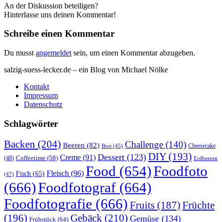
An der Diskussion beteiligen?
Hinterlasse uns deinen Kommentar!
Schreibe einen Kommentar
Du musst
angemeldet
sein, um einen Kommentar abzugeben.
salzig-suess-lecker.de – ein Blog von Michael Nölke
Kontakt
Impressum
Datenschutz
Schlagwörter
Backen
(204)
Challenge
(140)
Beeren
(82)
Brot
(45)
Cheesecake
DIY
(193)
Dessert
(123)
Creme
(91)
Coffeetime
(58)
(48)
Erdbeeren
Food
(654)
Foodfoto
Fleisch
(96)
Fisch
(65)
(47)
(666)
Foodfotograf
(664)
Foodfotografie
(666)
Früchte
Fruits
(187)
(196)
Gebäck
(210)
Gemüse
(134)
Frühstück
(64)