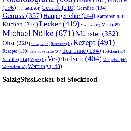
Früchte
Fruits
(187)
(196)
Gebäck
(210)
Gemüse
(134)
Frühstück
(64)
Genuss
(357)
Hauptgerichte
(244)
Kartoffeln
(88)
Lecker
(419)
Kuchen
(244)
Meat
(88)
Marzipan
(42)
Michael Nölke
(671)
Münster
(352)
Rezept
(491)
Obst
(220)
Rezension
(51)
Orangen
(44)
Tea-Time
(194)
Rezepte
(100)
Törtchen
(69)
Tarte
(64)
Salat
(57)
Vegetarisch
(404)
Vanille
(114)
Vorspeise
(66)
Vegan
(51)
Werbung
(143)
Weihnachten
(48)
SalzigSüssLecker bei Stockfood