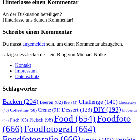
Hinterlasse einen Kommentar
An der Diskussion beteiligen?
Hinterlasse uns deinen Kommentar!
Schreibe einen Kommentar
Du musst
angemeldet
sein, um einen Kommentar abzugeben.
salzig-suess-lecker.de – ein Blog von Michael Nölke
Kontakt
Impressum
Datenschutz
Schlagwörter
Backen
(204)
Challenge
(140)
Beeren
(82)
Brot
(45)
Cheesecake
DIY
(193)
Dessert
(123)
Creme
(91)
Coffeetime
(58)
(48)
Erdbeeren
Food
(654)
Foodfoto
Fleisch
(96)
Fisch
(65)
(47)
(666)
Foodfotograf
(664)
Foodfotografie
(666)