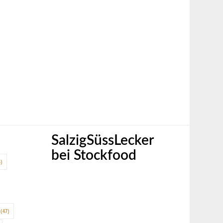
SalzigSüssLecker
bei Stockfood
)
(47)