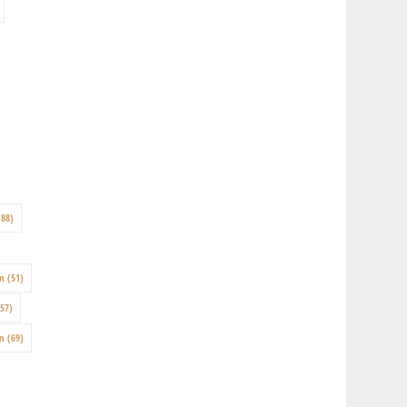
88)
on
(51)
57)
en
(69)