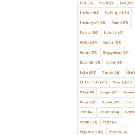
Fisch
(65)
Fleisch
(96)
Food
(654)
Foodfoto
(666)
Foodfotograf
(664)
Foodfotografie
(666)
Fruits
(187)
Früchte
(196)
Frühstück
(64)
Gebäck
(210)
Gemüse
(134)
Genuss
(357)
Hauptgerichte
(244)
Kartoffeln
(88)
Kuchen
(244)
Lecker
(419)
Marzipan
(42)
Meat
(
Michael Nölke
(671)
Münster
(352)
Obst
(220)
Orangen
(44)
Rezensi
Rezept
(491)
Rezepte
(100)
Salat
(
Tarte
(64)
Tea-Time
(194)
Törtch
Vanille
(114)
Vegan
(51)
Vegetarisch
(404)
Vorspeise
(66)