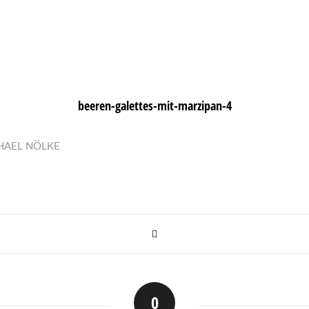
beeren-galettes-mit-marzipan-4
HAEL NÖLKE
0