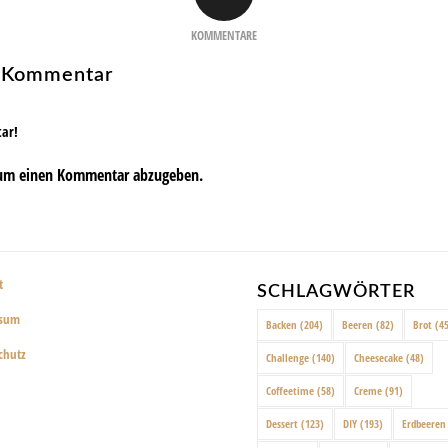
KOMMENTARE
n Kommentar
tar!
um einen Kommentar abzugeben.
t
SCHLAGWÖRTER
ssum
Backen
(204)
Beeren
(82)
Brot
(45
chutz
Challenge
(140)
Cheesecake
(48)
Coffeetime
(58)
Creme
(91)
Dessert
(123)
DIY
(193)
Erdbeeren