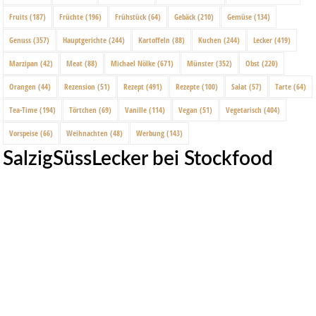
Fruits
(187)
Früchte
(196)
Frühstück
(64)
Gebäck
(210)
Gemüse
(134)
Genuss
(357)
Hauptgerichte
(244)
Kartoffeln
(88)
Kuchen
(244)
Lecker
(419)
Marzipan
(42)
Meat
(88)
Michael Nölke
(671)
Münster
(352)
Obst
(220)
Orangen
(44)
Rezension
(51)
Rezept
(491)
Rezepte
(100)
Salat
(57)
Tarte
(64)
Tea-Time
(194)
Törtchen
(69)
Vanille
(114)
Vegan
(51)
Vegetarisch
(404)
Vorspeise
(66)
Weihnachten
(48)
Werbung
(143)
SalzigSüssLecker bei Stockfood