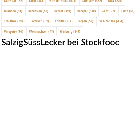
Marzipan
(42)
Meat
(88)
Michael Nölke
(671)
Münster
(352)
Obst
(220)
Orangen
(44)
Rezension
(51)
Rezept
(491)
Rezepte
(100)
Salat
(57)
Tarte
(64)
Tea-Time
(194)
Törtchen
(69)
Vanille
(114)
Vegan
(51)
Vegetarisch
(404)
Vorspeise
(66)
Weihnachten
(48)
Werbung
(143)
SalzigSüssLecker bei Stockfood