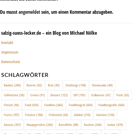
Du musst
angemeldet
sein, um einen Kommentar abzugeben.
salzig-suess-lecker.de – ein Blog von Michael Nölke
Kontakt
Impressum
Datenschutz
SCHLAGWÖRTER
Backen
(204)
Beeren
(82)
Brot
(45)
Challenge
(140)
Cheesecake
(48)
Coffeetime
(58)
Creme
(91)
Dessert
(123)
DIY
(193)
Erdbeeren
(47)
Fisch
(65)
Fleisch
(96)
Food
(654)
Foodfoto
(666)
Foodfotograf
(664)
Foodfotografie
(666)
Fruits
(187)
Früchte
(196)
Frühstück
(64)
Gebäck
(210)
Gemüse
(134)
Genuss
(357)
Hauptgerichte
(244)
Kartoffeln
(88)
Kuchen
(244)
Lecker
(419)