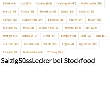
Fleisch
(96)
Food
(654)
Foodfoto
(666)
Foodfotograf
(664)
Foodfotografie
(666)
Fruits
(187)
Früchte
(196)
Frühstück
(64)
Gebäck
(210)
Gemüse
(134)
Genuss
(357)
Hauptgerichte
(244)
Kartoffeln
(88)
Kuchen
(244)
Lecker
(419)
Marzipan
(42)
Meat
(88)
Michael Nölke
(671)
Münster
(352)
Obst
(220)
Orangen
(44)
Rezension
(51)
Rezept
(491)
Rezepte
(100)
Salat
(57)
Tarte
(64)
Tea-Time
(194)
Törtchen
(69)
Vanille
(114)
Vegan
(51)
Vegetarisch
(404)
Vorspeise
(66)
Weihnachten
(48)
Werbung
(143)
SalzigSüssLecker bei Stockfood