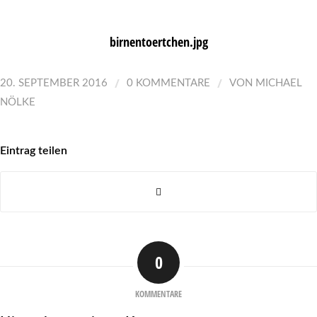
birnentoertchen.jpg
/
/
20. SEPTEMBER 2016
0 KOMMENTARE
VON
MICHAEL
NÖLKE
Eintrag teilen
0
KOMMENTARE