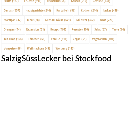
Fruits
(187)
Früchte
(196)
Frühstück
(64)
Gebäck
(210)
Gemüse
(134)
Genuss
(357)
Hauptgerichte
(244)
Kartoffeln
(88)
Kuchen
(244)
Lecker
(419)
Marzipan
(42)
Meat
(88)
Michael Nölke
(671)
Münster
(352)
Obst
(220)
Orangen
(44)
Rezension
(51)
Rezept
(491)
Rezepte
(100)
Salat
(57)
Tarte
(64)
Tea-Time
(194)
Törtchen
(69)
Vanille
(114)
Vegan
(51)
Vegetarisch
(404)
Vorspeise
(66)
Weihnachten
(48)
Werbung
(143)
SalzigSüssLecker bei Stockfood