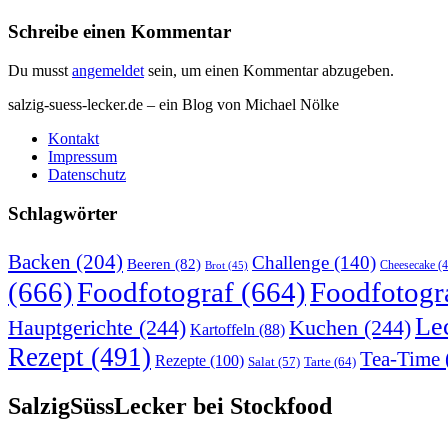
Schreibe einen Kommentar
Du musst
angemeldet
sein, um einen Kommentar abzugeben.
salzig-suess-lecker.de – ein Blog von Michael Nölke
Kontakt
Impressum
Datenschutz
Schlagwörter
Backen
(204)
Challenge
(140)
Beeren
(82)
Brot
(45)
Cheesecake
(4
(666)
Foodfotograf
(664)
Foodfotogr
Le
Hauptgerichte
(244)
Kuchen
(244)
Kartoffeln
(88)
Rezept
(491)
Tea-Time
Rezepte
(100)
Tarte
(64)
Salat
(57)
SalzigSüssLecker bei Stockfood