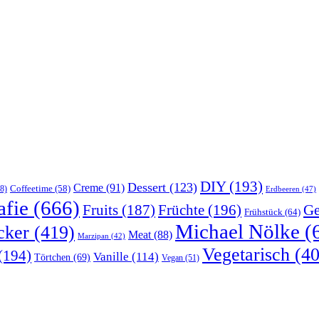
DIY
(193)
Dessert
(123)
Creme
(91)
Coffeetime
(58)
8)
Erdbeeren
(47)
afie
(666)
Früchte
(196)
Ge
Fruits
(187)
Frühstück
(64)
Michael Nölke
(
cker
(419)
Meat
(88)
Marzipan
(42)
Vegetarisch
(40
(194)
Vanille
(114)
Törtchen
(69)
Vegan
(51)