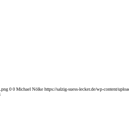
o.png
0
0
Michael Nölke
https://salzig-suess-lecker.de/wp-content/upl
4