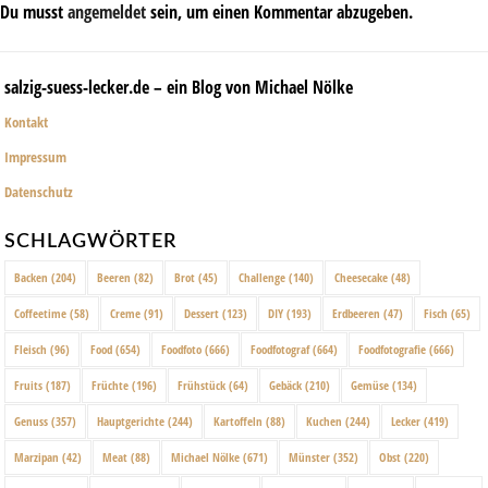
Du musst
angemeldet
sein, um einen Kommentar abzugeben.
salzig-suess-lecker.de – ein Blog von Michael Nölke
Kontakt
Impressum
Datenschutz
SCHLAGWÖRTER
Backen
(204)
Beeren
(82)
Brot
(45)
Challenge
(140)
Cheesecake
(48)
Coffeetime
(58)
Creme
(91)
Dessert
(123)
DIY
(193)
Erdbeeren
(47)
Fisch
(65)
Fleisch
(96)
Food
(654)
Foodfoto
(666)
Foodfotograf
(664)
Foodfotografie
(666)
Fruits
(187)
Früchte
(196)
Frühstück
(64)
Gebäck
(210)
Gemüse
(134)
Genuss
(357)
Hauptgerichte
(244)
Kartoffeln
(88)
Kuchen
(244)
Lecker
(419)
Marzipan
(42)
Meat
(88)
Michael Nölke
(671)
Münster
(352)
Obst
(220)