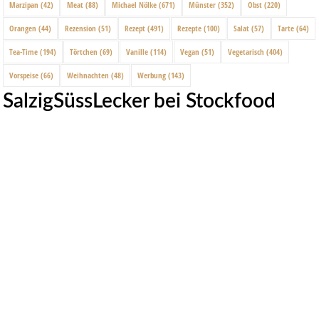
Marzipan
(42)
Meat
(88)
Michael Nölke
(671)
Münster
(352)
Obst
(220)
Orangen
(44)
Rezension
(51)
Rezept
(491)
Rezepte
(100)
Salat
(57)
Tarte
(64)
Tea-Time
(194)
Törtchen
(69)
Vanille
(114)
Vegan
(51)
Vegetarisch
(404)
Vorspeise
(66)
Weihnachten
(48)
Werbung
(143)
SalzigSüssLecker bei Stockfood