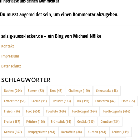
Hinterlasse uns deinen Kommentar!
Du musst
angemeldet
sein, um einen Kommentar abzugeben.
salzig-suess-lecker.de – ein Blog von Michael Nölke
Kontakt
Impressum
Datenschutz
SCHLAGWÖRTER
Backen
(204)
Beeren
(82)
Brot
(45)
Challenge
(140)
Cheesecake
(48)
Coffeetime
(58)
Creme
(91)
Dessert
(123)
DIY
(193)
Erdbeeren
(47)
Fisch
(65)
Fleisch
(96)
Food
(654)
Foodfoto
(666)
Foodfotograf
(664)
Foodfotografie
(666)
Fruits
(187)
Früchte
(196)
Frühstück
(64)
Gebäck
(210)
Gemüse
(134)
Genuss
(357)
Hauptgerichte
(244)
Kartoffeln
(88)
Kuchen
(244)
Lecker
(419)