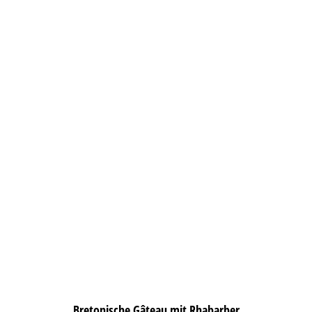
Bretonische Gâteau mit Rhabarber