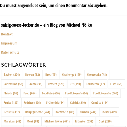
Du musst
angemeldet
sein, um einen Kommentar abzugeben.
salzig-suess-lecker.de – ein Blog von Michael Nölke
Kontakt
Impressum
Datenschutz
SCHLAGWÖRTER
Backen
(204)
Beeren
(82)
Brot
(45)
Challenge
(140)
Cheesecake
(48)
Coffeetime
(58)
Creme
(91)
Dessert
(123)
DIY
(193)
Erdbeeren
(47)
Fisch
(65)
Fleisch
(96)
Food
(654)
Foodfoto
(666)
Foodfotograf
(664)
Foodfotografie
(666)
Fruits
(187)
Früchte
(196)
Frühstück
(64)
Gebäck
(210)
Gemüse
(134)
Genuss
(357)
Hauptgerichte
(244)
Kartoffeln
(88)
Kuchen
(244)
Lecker
(419)
Marzipan
(42)
Meat
(88)
Michael Nölke
(671)
Münster
(352)
Obst
(220)