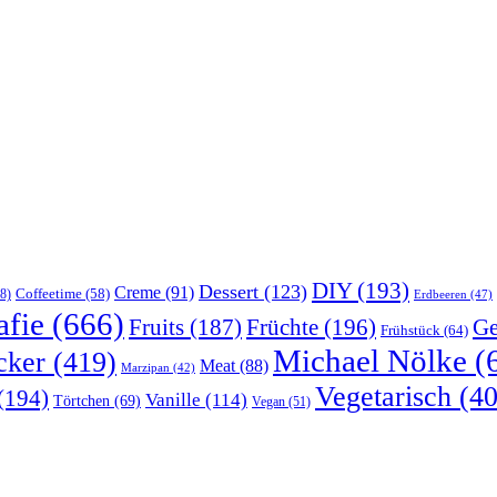
DIY
(193)
Dessert
(123)
Creme
(91)
Coffeetime
(58)
8)
Erdbeeren
(47)
afie
(666)
Früchte
(196)
Ge
Fruits
(187)
Frühstück
(64)
Michael Nölke
(
cker
(419)
Meat
(88)
Marzipan
(42)
Vegetarisch
(40
(194)
Vanille
(114)
Törtchen
(69)
Vegan
(51)