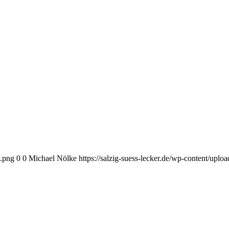
o.png
0
0
Michael Nölke
https://salzig-suess-lecker.de/wp-content/upl