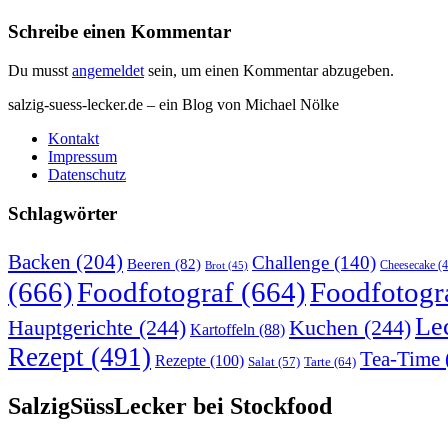
Schreibe einen Kommentar
Du musst
angemeldet
sein, um einen Kommentar abzugeben.
salzig-suess-lecker.de – ein Blog von Michael Nölke
Kontakt
Impressum
Datenschutz
Schlagwörter
Backen
(204)
Challenge
(140)
Beeren
(82)
Brot
(45)
Cheesecake
(4
(666)
Foodfotograf
(664)
Foodfotogr
Le
Hauptgerichte
(244)
Kuchen
(244)
Kartoffeln
(88)
Rezept
(491)
Tea-Time
Rezepte
(100)
Tarte
(64)
Salat
(57)
SalzigSüssLecker bei Stockfood