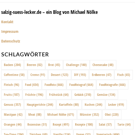
salzig-suess-lecker.de – ein Blog von Michael Nölke
Kontakt
Impressum
Datenschutz
SCHLAGWÖRTER
Backen
(204)
Beeren
(82)
Brot
(45)
Challenge
(140)
Cheesecake
(48)
Coffeetime
(58)
Creme
(91)
Dessert
(123)
DIY
(193)
Erdbeeren
(47)
Fisch
(65)
Fleisch
(96)
Food
(654)
Foodfoto
(666)
Foodfotograf
(664)
Foodfotografie
(666)
Fruits
(187)
Früchte
(196)
Frühstück
(64)
Gebäck
(210)
Gemüse
(134)
Genuss
(357)
Hauptgerichte
(244)
Kartoffeln
(88)
Kuchen
(244)
Lecker
(419)
Marzipan
(42)
Meat
(88)
Michael Nölke
(671)
Münster
(352)
Obst
(220)
Orangen
(44)
Rezension
(51)
Rezept
(491)
Rezepte
(100)
Salat
(57)
Tarte
(64)
Tea-Time
(194)
Törtchen
(69)
Vanille
(114)
Vegan
(51)
Vegetarisch
(404)