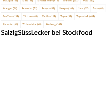
Marzipan
(42)
Meat
(88)
Michael Nölke
(671)
Münster
(352)
Obst
(220)
Orangen
(44)
Rezension
(51)
Rezept
(491)
Rezepte
(100)
Salat
(57)
Tarte
(64)
Tea-Time
(194)
Törtchen
(69)
Vanille
(114)
Vegan
(51)
Vegetarisch
(404)
Vorspeise
(66)
Weihnachten
(48)
Werbung
(143)
SalzigSüssLecker bei Stockfood