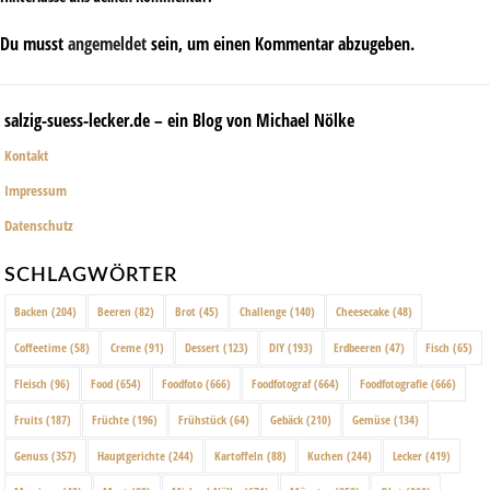
Du musst
angemeldet
sein, um einen Kommentar abzugeben.
salzig-suess-lecker.de – ein Blog von Michael Nölke
Kontakt
Impressum
Datenschutz
SCHLAGWÖRTER
Backen
(204)
Beeren
(82)
Brot
(45)
Challenge
(140)
Cheesecake
(48)
Coffeetime
(58)
Creme
(91)
Dessert
(123)
DIY
(193)
Erdbeeren
(47)
Fisch
(65)
Fleisch
(96)
Food
(654)
Foodfoto
(666)
Foodfotograf
(664)
Foodfotografie
(666)
Fruits
(187)
Früchte
(196)
Frühstück
(64)
Gebäck
(210)
Gemüse
(134)
Genuss
(357)
Hauptgerichte
(244)
Kartoffeln
(88)
Kuchen
(244)
Lecker
(419)