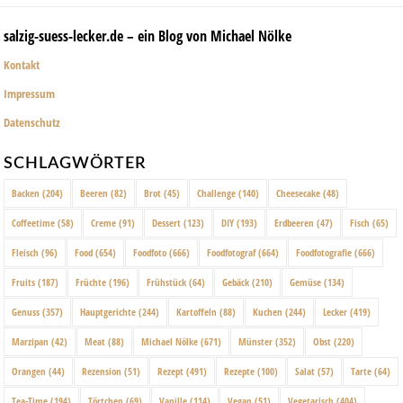
salzig-suess-lecker.de – ein Blog von Michael Nölke
Kontakt
Impressum
Datenschutz
SCHLAGWÖRTER
Backen
(204)
Beeren
(82)
Brot
(45)
Challenge
(140)
Cheesecake
(48)
Coffeetime
(58)
Creme
(91)
Dessert
(123)
DIY
(193)
Erdbeeren
(47)
Fisch
(65)
Fleisch
(96)
Food
(654)
Foodfoto
(666)
Foodfotograf
(664)
Foodfotografie
(666)
Fruits
(187)
Früchte
(196)
Frühstück
(64)
Gebäck
(210)
Gemüse
(134)
Genuss
(357)
Hauptgerichte
(244)
Kartoffeln
(88)
Kuchen
(244)
Lecker
(419)
Marzipan
(42)
Meat
(88)
Michael Nölke
(671)
Münster
(352)
Obst
(220)
Orangen
(44)
Rezension
(51)
Rezept
(491)
Rezepte
(100)
Salat
(57)
Tarte
(64)
Tea-Time
(194)
Törtchen
(69)
Vanille
(114)
Vegan
(51)
Vegetarisch
(404)