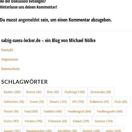
An der Diskussion beteiligen?
Hinterlasse uns deinen Kommentar!
Du musst
angemeldet
sein, um einen Kommentar abzugeben.
salzig-suess-lecker.de – ein Blog von Michael Nölke
Kontakt
Impressum
Datenschutz
SCHLAGWÖRTER
Backen
(204)
Beeren
(82)
Brot
(45)
Challenge
(140)
Cheesecake
(48)
Coffeetime
(58)
Creme
(91)
Dessert
(123)
DIY
(193)
Erdbeeren
(47)
Fisch
(65)
Fleisch
(96)
Food
(654)
Foodfoto
(666)
Foodfotograf
(664)
Foodfotografie
(666)
Fruits
(187)
Früchte
(196)
Frühstück
(64)
Gebäck
(210)
Gemüse
(134)
Genuss
(357)
Hauptgerichte
(244)
Kartoffeln
(88)
Kuchen
(244)
Lecker
(419)