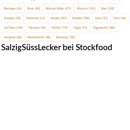
Marzipan
(42)
Meat
(88)
Michael Nölke
(671)
Münster
(352)
Obst
(220)
Orangen
(44)
Rezension
(51)
Rezept
(491)
Rezepte
(100)
Salat
(57)
Tarte
(64)
Tea-Time
(194)
Törtchen
(69)
Vanille
(114)
Vegan
(51)
Vegetarisch
(404)
Vorspeise
(66)
Weihnachten
(48)
Werbung
(143)
SalzigSüssLecker bei Stockfood