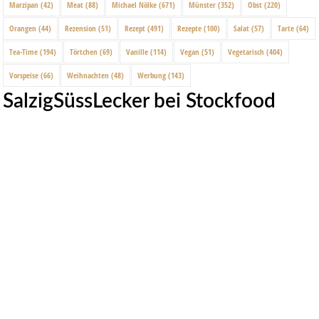
Marzipan
(42)
Meat
(88)
Michael Nölke
(671)
Münster
(352)
Obst
(220)
Orangen
(44)
Rezension
(51)
Rezept
(491)
Rezepte
(100)
Salat
(57)
Tarte
(64)
Tea-Time
(194)
Törtchen
(69)
Vanille
(114)
Vegan
(51)
Vegetarisch
(404)
Vorspeise
(66)
Weihnachten
(48)
Werbung
(143)
SalzigSüssLecker bei Stockfood