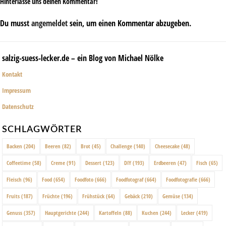
Hinterlasse uns deinen Kommentar!
Du musst
angemeldet
sein, um einen Kommentar abzugeben.
salzig-suess-lecker.de – ein Blog von Michael Nölke
Kontakt
Impressum
Datenschutz
SCHLAGWÖRTER
Backen
(204)
Beeren
(82)
Brot
(45)
Challenge
(140)
Cheesecake
(48)
Coffeetime
(58)
Creme
(91)
Dessert
(123)
DIY
(193)
Erdbeeren
(47)
Fisch
(65)
Fleisch
(96)
Food
(654)
Foodfoto
(666)
Foodfotograf
(664)
Foodfotografie
(666)
Fruits
(187)
Früchte
(196)
Frühstück
(64)
Gebäck
(210)
Gemüse
(134)
Genuss
(357)
Hauptgerichte
(244)
Kartoffeln
(88)
Kuchen
(244)
Lecker
(419)