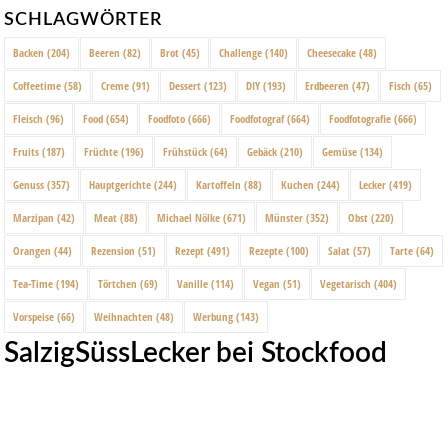
SCHLAGWÖRTER
Backen
(204)
Beeren
(82)
Brot
(45)
Challenge
(140)
Cheesecake
(48)
Coffeetime
(58)
Creme
(91)
Dessert
(123)
DIY
(193)
Erdbeeren
(47)
Fisch
(65)
Fleisch
(96)
Food
(654)
Foodfoto
(666)
Foodfotograf
(664)
Foodfotografie
(666)
Fruits
(187)
Früchte
(196)
Frühstück
(64)
Gebäck
(210)
Gemüse
(134)
Genuss
(357)
Hauptgerichte
(244)
Kartoffeln
(88)
Kuchen
(244)
Lecker
(419)
Marzipan
(42)
Meat
(88)
Michael Nölke
(671)
Münster
(352)
Obst
(220)
Orangen
(44)
Rezension
(51)
Rezept
(491)
Rezepte
(100)
Salat
(57)
Tarte
(64)
Tea-Time
(194)
Törtchen
(69)
Vanille
(114)
Vegan
(51)
Vegetarisch
(404)
Vorspeise
(66)
Weihnachten
(48)
Werbung
(143)
SalzigSüssLecker bei Stockfood