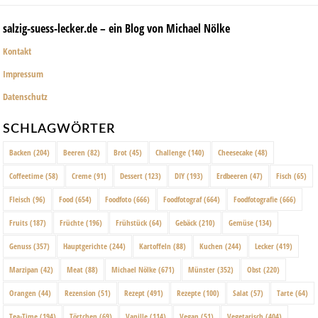
salzig-suess-lecker.de – ein Blog von Michael Nölke
Kontakt
Impressum
Datenschutz
SCHLAGWÖRTER
Backen
(204)
Beeren
(82)
Brot
(45)
Challenge
(140)
Cheesecake
(48)
Coffeetime
(58)
Creme
(91)
Dessert
(123)
DIY
(193)
Erdbeeren
(47)
Fisch
(65)
Fleisch
(96)
Food
(654)
Foodfoto
(666)
Foodfotograf
(664)
Foodfotografie
(666)
Fruits
(187)
Früchte
(196)
Frühstück
(64)
Gebäck
(210)
Gemüse
(134)
Genuss
(357)
Hauptgerichte
(244)
Kartoffeln
(88)
Kuchen
(244)
Lecker
(419)
Marzipan
(42)
Meat
(88)
Michael Nölke
(671)
Münster
(352)
Obst
(220)
Orangen
(44)
Rezension
(51)
Rezept
(491)
Rezepte
(100)
Salat
(57)
Tarte
(64)
Tea-Time
(194)
Törtchen
(69)
Vanille
(114)
Vegan
(51)
Vegetarisch
(404)