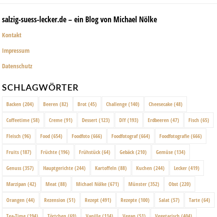
salzig-suess-lecker.de – ein Blog von Michael Nölke
Kontakt
Impressum
Datenschutz
SCHLAGWÖRTER
Backen
(204)
Beeren
(82)
Brot
(45)
Challenge
(140)
Cheesecake
(48)
Coffeetime
(58)
Creme
(91)
Dessert
(123)
DIY
(193)
Erdbeeren
(47)
Fisch
(65)
Fleisch
(96)
Food
(654)
Foodfoto
(666)
Foodfotograf
(664)
Foodfotografie
(666)
Fruits
(187)
Früchte
(196)
Frühstück
(64)
Gebäck
(210)
Gemüse
(134)
Genuss
(357)
Hauptgerichte
(244)
Kartoffeln
(88)
Kuchen
(244)
Lecker
(419)
Marzipan
(42)
Meat
(88)
Michael Nölke
(671)
Münster
(352)
Obst
(220)
Orangen
(44)
Rezension
(51)
Rezept
(491)
Rezepte
(100)
Salat
(57)
Tarte
(64)
Tea-Time
(194)
Törtchen
(69)
Vanille
(114)
Vegan
(51)
Vegetarisch
(404)