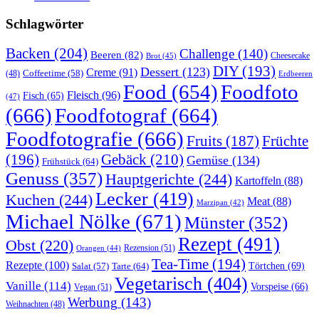
Schlagwörter
Backen
(204)
Challenge
(140)
Beeren
(82)
Brot
(45)
Cheesecake
DIY
(193)
Dessert
(123)
Creme
(91)
Coffeetime
(58)
(48)
Erdbeeren
Food
(654)
Foodfoto
Fleisch
(96)
Fisch
(65)
(47)
(666)
Foodfotograf
(664)
Foodfotografie
(666)
Früchte
Fruits
(187)
(196)
Gebäck
(210)
Gemüse
(134)
Frühstück
(64)
Genuss
(357)
Hauptgerichte
(244)
Kartoffeln
(88)
Lecker
(419)
Kuchen
(244)
Meat
(88)
Marzipan
(42)
Michael Nölke
(671)
Münster
(352)
Rezept
(491)
Obst
(220)
Rezension
(51)
Orangen
(44)
Tea-Time
(194)
Rezepte
(100)
Törtchen
(69)
Tarte
(64)
Salat
(57)
Vegetarisch
(404)
Vanille
(114)
Vorspeise
(66)
Vegan
(51)
Werbung
(143)
Weihnachten
(48)