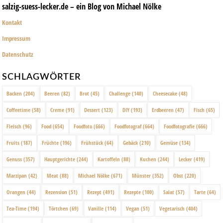
salzig-suess-lecker.de – ein Blog von Michael Nölke
Kontakt
Impressum
Datenschutz
SCHLAGWÖRTER
Backen
(204)
Beeren
(82)
Brot
(45)
Challenge
(140)
Cheesecake
(48)
Coffeetime
(58)
Creme
(91)
Dessert
(123)
DIY
(193)
Erdbeeren
(47)
Fisch
(65)
Fleisch
(96)
Food
(654)
Foodfoto
(666)
Foodfotograf
(664)
Foodfotografie
(666)
Fruits
(187)
Früchte
(196)
Frühstück
(64)
Gebäck
(210)
Gemüse
(134)
Genuss
(357)
Hauptgerichte
(244)
Kartoffeln
(88)
Kuchen
(244)
Lecker
(419)
Marzipan
(42)
Meat
(88)
Michael Nölke
(671)
Münster
(352)
Obst
(220)
Orangen
(44)
Rezension
(51)
Rezept
(491)
Rezepte
(100)
Salat
(57)
Tarte
(64)
Tea-Time
(194)
Törtchen
(69)
Vanille
(114)
Vegan
(51)
Vegetarisch
(404)