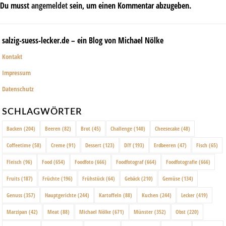
Du musst
angemeldet
sein, um einen Kommentar abzugeben.
salzig-suess-lecker.de – ein Blog von Michael Nölke
Kontakt
Impressum
Datenschutz
SCHLAGWÖRTER
Backen
(204)
Beeren
(82)
Brot
(45)
Challenge
(140)
Cheesecake
(48)
Coffeetime
(58)
Creme
(91)
Dessert
(123)
DIY
(193)
Erdbeeren
(47)
Fisch
(65)
Fleisch
(96)
Food
(654)
Foodfoto
(666)
Foodfotograf
(664)
Foodfotografie
(666)
Fruits
(187)
Früchte
(196)
Frühstück
(64)
Gebäck
(210)
Gemüse
(134)
Genuss
(357)
Hauptgerichte
(244)
Kartoffeln
(88)
Kuchen
(244)
Lecker
(419)
Marzipan
(42)
Meat
(88)
Michael Nölke
(671)
Münster
(352)
Obst
(220)