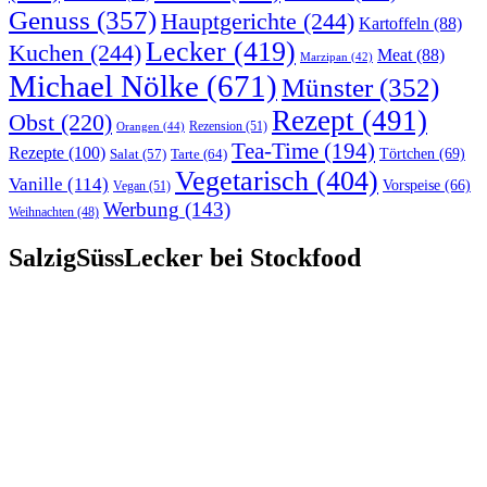
Genuss
(357)
Hauptgerichte
(244)
Kartoffeln
(88)
Lecker
(419)
Kuchen
(244)
Meat
(88)
Marzipan
(42)
Michael Nölke
(671)
Münster
(352)
Rezept
(491)
Obst
(220)
Rezension
(51)
Orangen
(44)
Tea-Time
(194)
Rezepte
(100)
Törtchen
(69)
Tarte
(64)
Salat
(57)
Vegetarisch
(404)
Vanille
(114)
Vorspeise
(66)
Vegan
(51)
Werbung
(143)
Weihnachten
(48)
SalzigSüssLecker bei Stockfood