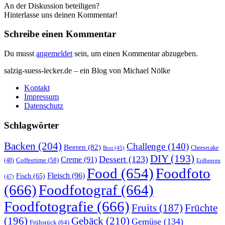
An der Diskussion beteiligen?
Hinterlasse uns deinen Kommentar!
Schreibe einen Kommentar
Du musst
angemeldet
sein, um einen Kommentar abzugeben.
salzig-suess-lecker.de – ein Blog von Michael Nölke
Kontakt
Impressum
Datenschutz
Schlagwörter
Backen
(204)
Challenge
(140)
Beeren
(82)
Brot
(45)
Cheesecake
DIY
(193)
Dessert
(123)
Creme
(91)
Coffeetime
(58)
(48)
Erdbeeren
Food
(654)
Foodfoto
Fleisch
(96)
Fisch
(65)
(47)
(666)
Foodfotograf
(664)
Foodfotografie
(666)
Früchte
Fruits
(187)
(196)
Gebäck
(210)
Gemüse
(134)
Frühstück
(64)