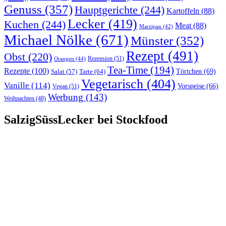
Genuss
(357)
Hauptgerichte
(244)
Kartoffeln
(88)
Lecker
(419)
Kuchen
(244)
Meat
(88)
Marzipan
(42)
Michael Nölke
(671)
Münster
(352)
Rezept
(491)
Obst
(220)
Rezension
(51)
Orangen
(44)
Tea-Time
(194)
Rezepte
(100)
Törtchen
(69)
Tarte
(64)
Salat
(57)
Vegetarisch
(404)
Vanille
(114)
Vorspeise
(66)
Vegan
(51)
Werbung
(143)
Weihnachten
(48)
SalzigSüssLecker bei Stockfood