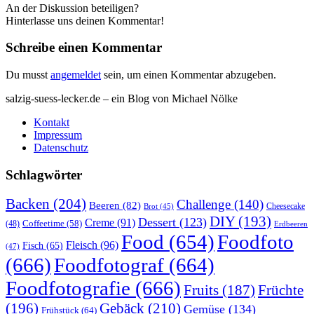
An der Diskussion beteiligen?
Hinterlasse uns deinen Kommentar!
Schreibe einen Kommentar
Du musst
angemeldet
sein, um einen Kommentar abzugeben.
salzig-suess-lecker.de – ein Blog von Michael Nölke
Kontakt
Impressum
Datenschutz
Schlagwörter
Backen
(204)
Challenge
(140)
Beeren
(82)
Brot
(45)
Cheesecake
DIY
(193)
Dessert
(123)
Creme
(91)
Coffeetime
(58)
(48)
Erdbeeren
Food
(654)
Foodfoto
Fleisch
(96)
Fisch
(65)
(47)
(666)
Foodfotograf
(664)
Foodfotografie
(666)
Früchte
Fruits
(187)
(196)
Gebäck
(210)
Gemüse
(134)
Frühstück
(64)