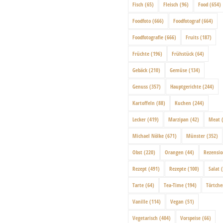
Fisch
(65)
Fleisch
(96)
Food
(654)
Foodfoto
(666)
Foodfotograf
(664)
Foodfotografie
(666)
Fruits
(187)
Früchte
(196)
Frühstück
(64)
Gebäck
(210)
Gemüse
(134)
Genuss
(357)
Hauptgerichte
(244)
Kartoffeln
(88)
Kuchen
(244)
Lecker
(419)
Marzipan
(42)
Meat
(
Michael Nölke
(671)
Münster
(352)
Obst
(220)
Orangen
(44)
Rezensi
Rezept
(491)
Rezepte
(100)
Salat
(
Tarte
(64)
Tea-Time
(194)
Törtch
Vanille
(114)
Vegan
(51)
Vegetarisch
(404)
Vorspeise
(66)