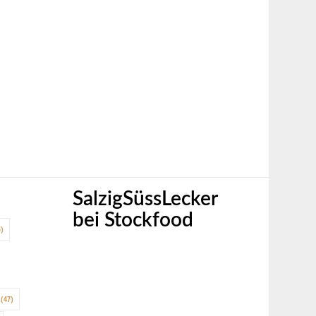
SalzigSüssLecker
bei Stockfood
)
(47)