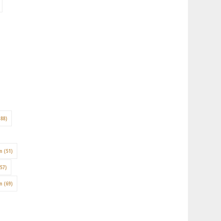
88)
on
(51)
57)
en
(69)