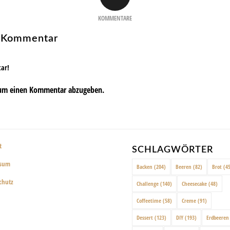
KOMMENTARE
n Kommentar
tar!
um einen Kommentar abzugeben.
t
SCHLAGWÖRTER
ssum
Backen
(204)
Beeren
(82)
Brot
(45
chutz
Challenge
(140)
Cheesecake
(48)
Coffeetime
(58)
Creme
(91)
Dessert
(123)
DIY
(193)
Erdbeeren