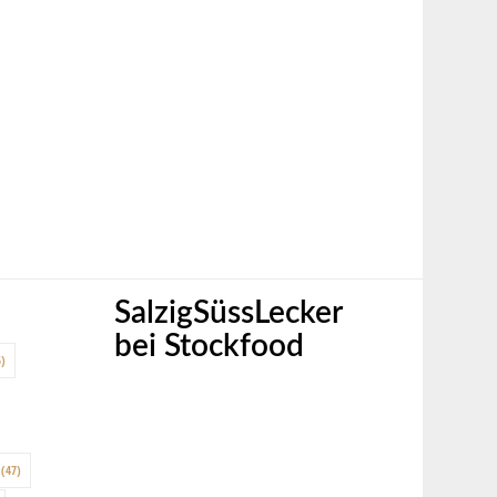
SalzigSüssLecker
bei Stockfood
)
(47)