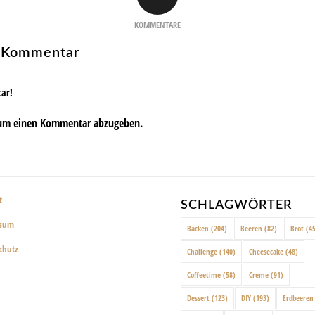
KOMMENTARE
n Kommentar
tar!
um einen Kommentar abzugeben.
t
SCHLAGWÖRTER
ssum
Backen
(204)
Beeren
(82)
Brot
(45
chutz
Challenge
(140)
Cheesecake
(48)
Coffeetime
(58)
Creme
(91)
Dessert
(123)
DIY
(193)
Erdbeeren