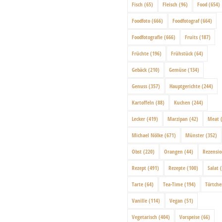
Fisch
(65)
Fleisch
(96)
Food
(654)
Foodfoto
(666)
Foodfotograf
(664)
Foodfotografie
(666)
Fruits
(187)
Früchte
(196)
Frühstück
(64)
Gebäck
(210)
Gemüse
(134)
Genuss
(357)
Hauptgerichte
(244)
Kartoffeln
(88)
Kuchen
(244)
Lecker
(419)
Marzipan
(42)
Meat
(
Michael Nölke
(671)
Münster
(352)
Obst
(220)
Orangen
(44)
Rezensi
Rezept
(491)
Rezepte
(100)
Salat
(
Tarte
(64)
Tea-Time
(194)
Törtch
Vanille
(114)
Vegan
(51)
Vegetarisch
(404)
Vorspeise
(66)