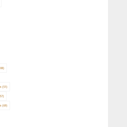
88)
on
(51)
57)
en
(69)