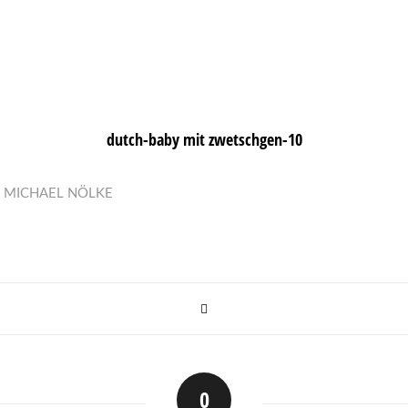
dutch-baby mit zwetschgen-10
N
MICHAEL NÖLKE
0