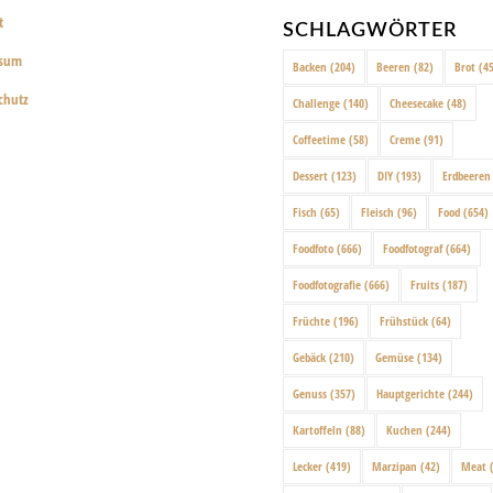
t
SCHLAGWÖRTER
ssum
Backen
(204)
Beeren
(82)
Brot
(45
chutz
Challenge
(140)
Cheesecake
(48)
Coffeetime
(58)
Creme
(91)
Dessert
(123)
DIY
(193)
Erdbeeren
Fisch
(65)
Fleisch
(96)
Food
(654)
Foodfoto
(666)
Foodfotograf
(664)
Foodfotografie
(666)
Fruits
(187)
Früchte
(196)
Frühstück
(64)
Gebäck
(210)
Gemüse
(134)
Genuss
(357)
Hauptgerichte
(244)
Kartoffeln
(88)
Kuchen
(244)
Lecker
(419)
Marzipan
(42)
Meat
(