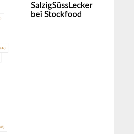
SalzigSüssLecker
bei Stockfood
)
(47)
88)