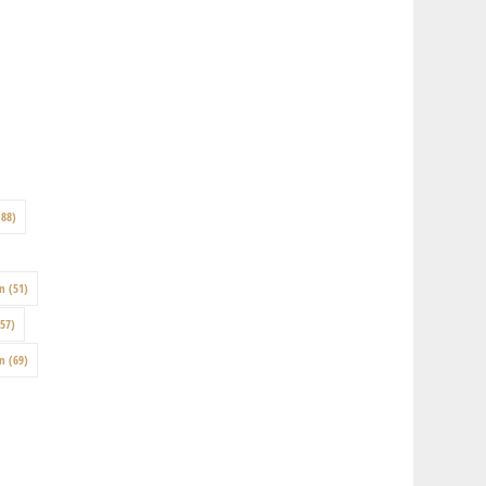
88)
on
(51)
57)
en
(69)