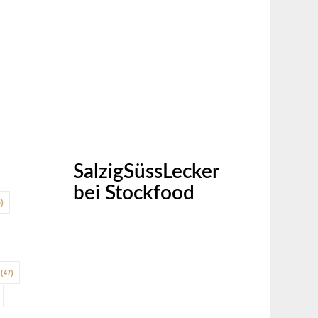
SalzigSüssLecker
bei Stockfood
)
(47)