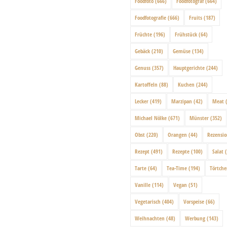
Foodfoto
(666)
Foodfotograf
(664)
Foodfotografie
(666)
Fruits
(187)
Früchte
(196)
Frühstück
(64)
Gebäck
(210)
Gemüse
(134)
Genuss
(357)
Hauptgerichte
(244)
Kartoffeln
(88)
Kuchen
(244)
Lecker
(419)
Marzipan
(42)
Meat
(
Michael Nölke
(671)
Münster
(352)
Obst
(220)
Orangen
(44)
Rezensi
Rezept
(491)
Rezepte
(100)
Salat
(
Tarte
(64)
Tea-Time
(194)
Törtch
Vanille
(114)
Vegan
(51)
Vegetarisch
(404)
Vorspeise
(66)
Weihnachten
(48)
Werbung
(143)