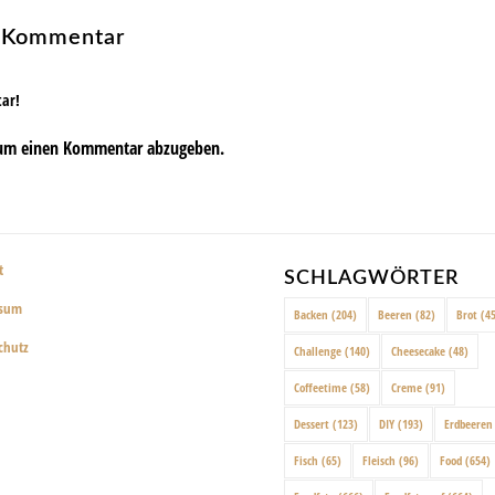
n Kommentar
tar!
um einen Kommentar abzugeben.
t
SCHLAGWÖRTER
ssum
Backen
(204)
Beeren
(82)
Brot
(45
chutz
Challenge
(140)
Cheesecake
(48)
Coffeetime
(58)
Creme
(91)
Dessert
(123)
DIY
(193)
Erdbeeren
Fisch
(65)
Fleisch
(96)
Food
(654)