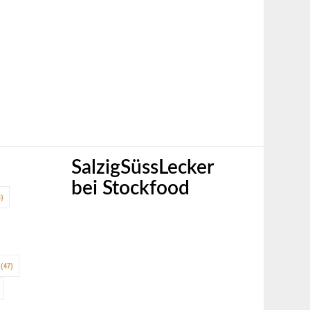
SalzigSüssLecker
bei Stockfood
)
(47)