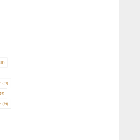
88)
on
(51)
57)
en
(69)