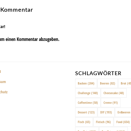
n Kommentar
tar!
um einen Kommentar abzugeben.
t
SCHLAGWÖRTER
ssum
Backen
(204)
Beeren
(82)
Brot
(45
chutz
Challenge
(140)
Cheesecake
(48)
Coffeetime
(58)
Creme
(91)
Dessert
(123)
DIY
(193)
Erdbeeren
Fisch
(65)
Fleisch
(96)
Food
(654)