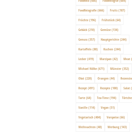
Foodfoto
(666)
Foodfotograf
(664)
Foodfotografie
(666)
Fruits
(187)
Früchte
(196)
Frühstück
(64)
Gebäck
(210)
Gemüse
(134)
Genuss
(357)
Hauptgerichte
(244)
Kartoffeln
(88)
Kuchen
(244)
Lecker
(419)
Marzipan
(42)
Meat
(
Michael Nölke
(671)
Münster
(352)
Obst
(220)
Orangen
(44)
Rezensi
Rezept
(491)
Rezepte
(100)
Salat
(
Tarte
(64)
Tea-Time
(194)
Törtch
Vanille
(114)
Vegan
(51)
Vegetarisch
(404)
Vorspeise
(66)
Weihnachten
(48)
Werbung
(143)