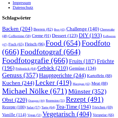
Impressum
Datenschutz
Schlagwörter
Backen
(204)
Challenge
(140)
Beeren
(82)
Brot
(45)
Cheesecake
DIY
(193)
Dessert
(123)
Creme
(91)
Coffeetime
(58)
(48)
Erdbeeren
Food
(654)
Foodfoto
Fleisch
(96)
Fisch
(65)
(47)
(666)
Foodfotograf
(664)
Foodfotografie
(666)
Früchte
Fruits
(187)
(196)
Gebäck
(210)
Gemüse
(134)
Frühstück
(64)
Genuss
(357)
Hauptgerichte
(244)
Kartoffeln
(88)
Lecker
(419)
Kuchen
(244)
Meat
(88)
Marzipan
(42)
Michael Nölke
(671)
Münster
(352)
Rezept
(491)
Obst
(220)
Rezension
(51)
Orangen
(44)
Tea-Time
(194)
Rezepte
(100)
Törtchen
(69)
Tarte
(64)
Salat
(57)
Vegetarisch
(404)
Vanille
(114)
Vorspeise
(66)
Vegan
(51)