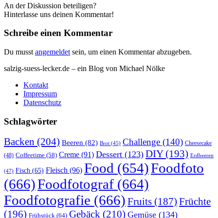
An der Diskussion beteiligen?
Hinterlasse uns deinen Kommentar!
Schreibe einen Kommentar
Du musst
angemeldet
sein, um einen Kommentar abzugeben.
salzig-suess-lecker.de – ein Blog von Michael Nölke
Kontakt
Impressum
Datenschutz
Schlagwörter
Backen
(204)
Challenge
(140)
Beeren
(82)
Brot
(45)
Cheesecake
DIY
(193)
Dessert
(123)
Creme
(91)
Coffeetime
(58)
(48)
Erdbeeren
Food
(654)
Foodfoto
Fleisch
(96)
Fisch
(65)
(47)
(666)
Foodfotograf
(664)
Foodfotografie
(666)
Früchte
Fruits
(187)
(196)
Gebäck
(210)
Gemüse
(134)
Frühstück
(64)