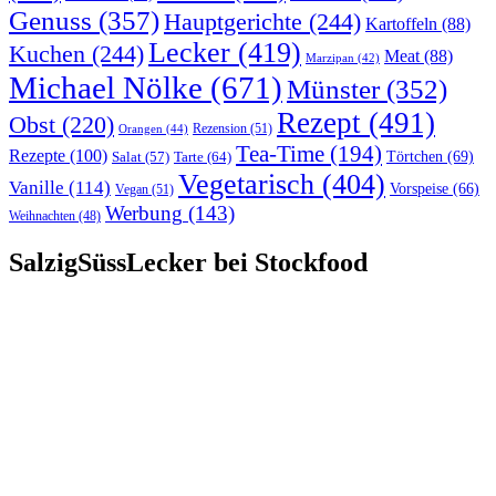
Genuss
(357)
Hauptgerichte
(244)
Kartoffeln
(88)
Lecker
(419)
Kuchen
(244)
Meat
(88)
Marzipan
(42)
Michael Nölke
(671)
Münster
(352)
Rezept
(491)
Obst
(220)
Rezension
(51)
Orangen
(44)
Tea-Time
(194)
Rezepte
(100)
Törtchen
(69)
Tarte
(64)
Salat
(57)
Vegetarisch
(404)
Vanille
(114)
Vorspeise
(66)
Vegan
(51)
Werbung
(143)
Weihnachten
(48)
SalzigSüssLecker bei Stockfood