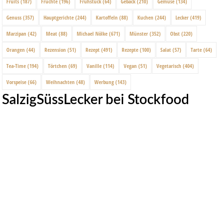
Fruits
(187)
Früchte
(196)
Frühstück
(64)
Gebäck
(210)
Gemüse
(134)
Genuss
(357)
Hauptgerichte
(244)
Kartoffeln
(88)
Kuchen
(244)
Lecker
(419)
Marzipan
(42)
Meat
(88)
Michael Nölke
(671)
Münster
(352)
Obst
(220)
Orangen
(44)
Rezension
(51)
Rezept
(491)
Rezepte
(100)
Salat
(57)
Tarte
(64)
Tea-Time
(194)
Törtchen
(69)
Vanille
(114)
Vegan
(51)
Vegetarisch
(404)
Vorspeise
(66)
Weihnachten
(48)
Werbung
(143)
SalzigSüssLecker bei Stockfood