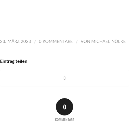
/
/
23. MÄRZ 2023
0 KOMMENTARE
VON
MICHAEL NÖLKE
Eintrag teilen
0
KOMMENTARE