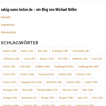
salzig-suess-lecker.de – ein Blog von Michael Nölke
Kontakt
Impressum
Datenschutz
SCHLAGWÖRTER
Backen
(204)
Beeren
(82)
Brot
(45)
Challenge
(140)
Cheesecake
(48)
Coffeetime
(58)
Creme
(91)
Dessert
(123)
DIY
(193)
Erdbeeren
(47)
Fisch
(65)
Fleisch
(96)
Food
(654)
Foodfoto
(666)
Foodfotograf
(664)
Foodfotografie
(666)
Fruits
(187)
Früchte
(196)
Frühstück
(64)
Gebäck
(210)
Gemüse
(134)
Genuss
(357)
Hauptgerichte
(244)
Kartoffeln
(88)
Kuchen
(244)
Lecker
(419)
Marzipan
(42)
Meat
(88)
Michael Nölke
(671)
Münster
(352)
Obst
(220)
Orangen
(44)
Rezension
(51)
Rezept
(491)
Rezepte
(100)
Salat
(57)
Tarte
(64)
Tea-Time
(194)
Törtchen
(69)
Vanille
(114)
Vegan
(51)
Vegetarisch
(404)