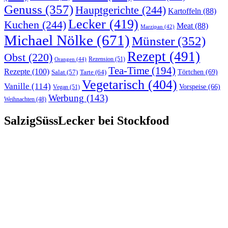
Genuss
(357)
Hauptgerichte
(244)
Kartoffeln
(88)
Lecker
(419)
Kuchen
(244)
Meat
(88)
Marzipan
(42)
Michael Nölke
(671)
Münster
(352)
Rezept
(491)
Obst
(220)
Rezension
(51)
Orangen
(44)
Tea-Time
(194)
Rezepte
(100)
Törtchen
(69)
Tarte
(64)
Salat
(57)
Vegetarisch
(404)
Vanille
(114)
Vorspeise
(66)
Vegan
(51)
Werbung
(143)
Weihnachten
(48)
SalzigSüssLecker bei Stockfood