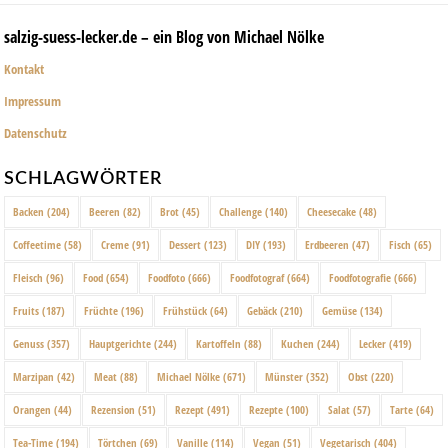
salzig-suess-lecker.de – ein Blog von Michael Nölke
Kontakt
Impressum
Datenschutz
SCHLAGWÖRTER
Backen
(204)
Beeren
(82)
Brot
(45)
Challenge
(140)
Cheesecake
(48)
Coffeetime
(58)
Creme
(91)
Dessert
(123)
DIY
(193)
Erdbeeren
(47)
Fisch
(65)
Fleisch
(96)
Food
(654)
Foodfoto
(666)
Foodfotograf
(664)
Foodfotografie
(666)
Fruits
(187)
Früchte
(196)
Frühstück
(64)
Gebäck
(210)
Gemüse
(134)
Genuss
(357)
Hauptgerichte
(244)
Kartoffeln
(88)
Kuchen
(244)
Lecker
(419)
Marzipan
(42)
Meat
(88)
Michael Nölke
(671)
Münster
(352)
Obst
(220)
Orangen
(44)
Rezension
(51)
Rezept
(491)
Rezepte
(100)
Salat
(57)
Tarte
(64)
Tea-Time
(194)
Törtchen
(69)
Vanille
(114)
Vegan
(51)
Vegetarisch
(404)