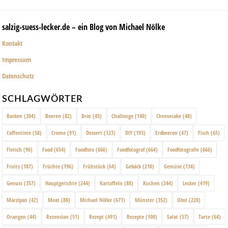
salzig-suess-lecker.de – ein Blog von Michael Nölke
Kontakt
Impressum
Datenschutz
SCHLAGWÖRTER
Backen
(204)
Beeren
(82)
Brot
(45)
Challenge
(140)
Cheesecake
(48)
Coffeetime
(58)
Creme
(91)
Dessert
(123)
DIY
(193)
Erdbeeren
(47)
Fisch
(65)
Fleisch
(96)
Food
(654)
Foodfoto
(666)
Foodfotograf
(664)
Foodfotografie
(666)
Fruits
(187)
Früchte
(196)
Frühstück
(64)
Gebäck
(210)
Gemüse
(134)
Genuss
(357)
Hauptgerichte
(244)
Kartoffeln
(88)
Kuchen
(244)
Lecker
(419)
Marzipan
(42)
Meat
(88)
Michael Nölke
(671)
Münster
(352)
Obst
(220)
Orangen
(44)
Rezension
(51)
Rezept
(491)
Rezepte
(100)
Salat
(57)
Tarte
(64)