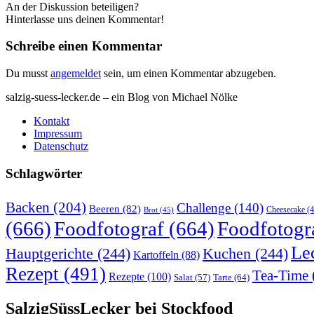
An der Diskussion beteiligen?
Hinterlasse uns deinen Kommentar!
Schreibe einen Kommentar
Du musst
angemeldet
sein, um einen Kommentar abzugeben.
salzig-suess-lecker.de – ein Blog von Michael Nölke
Kontakt
Impressum
Datenschutz
Schlagwörter
Backen
(204)
Challenge
(140)
Beeren
(82)
Brot
(45)
Cheesecake
(4
(666)
Foodfotograf
(664)
Foodfotogr
Le
Hauptgerichte
(244)
Kuchen
(244)
Kartoffeln
(88)
Rezept
(491)
Tea-Time
Rezepte
(100)
Tarte
(64)
Salat
(57)
SalzigSüssLecker bei Stockfood