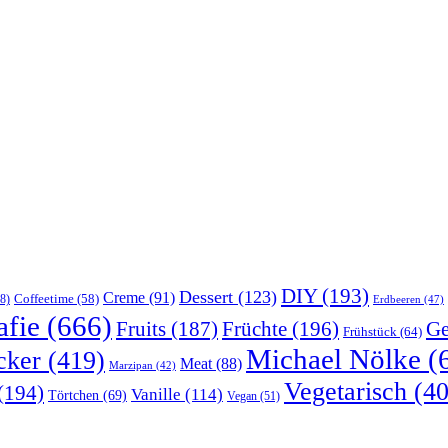
DIY
(193)
Dessert
(123)
Creme
(91)
Coffeetime
(58)
8)
Erdbeeren
(47)
afie
(666)
Früchte
(196)
Ge
Fruits
(187)
Frühstück
(64)
Michael Nölke
(
cker
(419)
Meat
(88)
Marzipan
(42)
Vegetarisch
(40
(194)
Vanille
(114)
Törtchen
(69)
Vegan
(51)