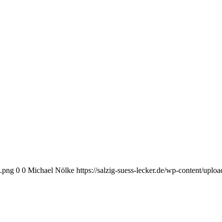
o.png
0
0
Michael Nölke
https://salzig-suess-lecker.de/wp-content/upl