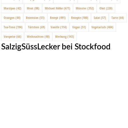
Marzipan
(42)
Meat
(88)
Michael Nölke
(671)
Münster
(352)
Obst
(220)
Orangen
(44)
Rezension
(51)
Rezept
(491)
Rezepte
(100)
Salat
(57)
Tarte
(64)
Tea-Time
(194)
Törtchen
(69)
Vanille
(114)
Vegan
(51)
Vegetarisch
(404)
Vorspeise
(66)
Weihnachten
(48)
Werbung
(143)
SalzigSüssLecker bei Stockfood