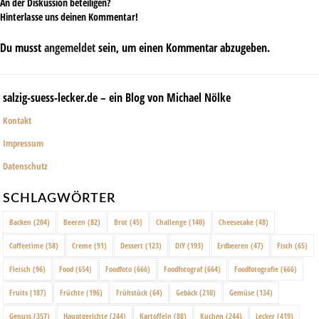
An der Diskussion beteiligen?
Hinterlasse uns deinen Kommentar!
Du musst
angemeldet
sein, um einen Kommentar abzugeben.
salzig-suess-lecker.de – ein Blog von Michael Nölke
Kontakt
Impressum
Datenschutz
SCHLAGWÖRTER
Backen
(204)
Beeren
(82)
Brot
(45)
Challenge
(140)
Cheesecake
(48)
Coffeetime
(58)
Creme
(91)
Dessert
(123)
DIY
(193)
Erdbeeren
(47)
Fisch
(65)
Fleisch
(96)
Food
(654)
Foodfoto
(666)
Foodfotograf
(664)
Foodfotografie
(666)
Fruits
(187)
Früchte
(196)
Frühstück
(64)
Gebäck
(210)
Gemüse
(134)
Genuss
(357)
Hauptgerichte
(244)
Kartoffeln
(88)
Kuchen
(244)
Lecker
(419)