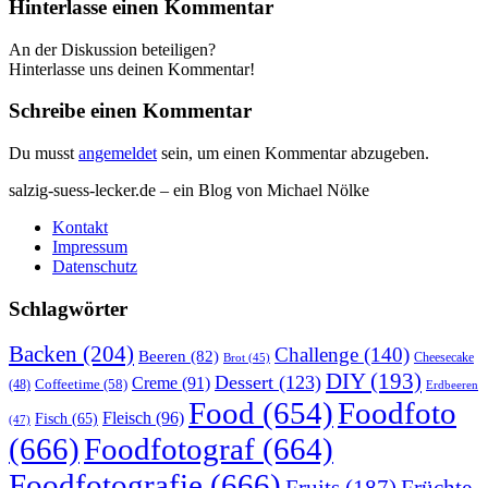
Hinterlasse einen Kommentar
An der Diskussion beteiligen?
Hinterlasse uns deinen Kommentar!
Schreibe einen Kommentar
Du musst
angemeldet
sein, um einen Kommentar abzugeben.
salzig-suess-lecker.de – ein Blog von Michael Nölke
Kontakt
Impressum
Datenschutz
Schlagwörter
Backen
(204)
Challenge
(140)
Beeren
(82)
Brot
(45)
Cheesecake
DIY
(193)
Dessert
(123)
Creme
(91)
Coffeetime
(58)
(48)
Erdbeeren
Food
(654)
Foodfoto
Fleisch
(96)
Fisch
(65)
(47)
(666)
Foodfotograf
(664)
Foodfotografie
(666)