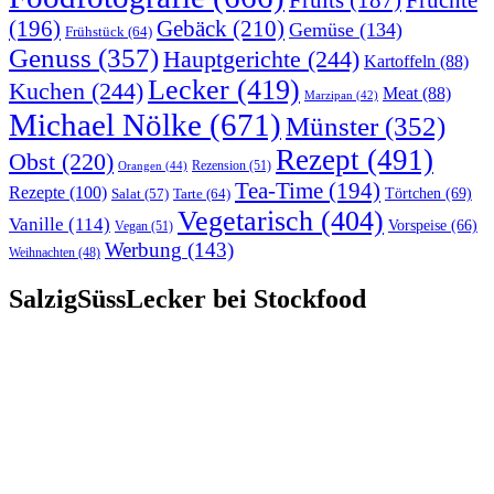
Früchte
Fruits
(187)
(196)
Gebäck
(210)
Gemüse
(134)
Frühstück
(64)
Genuss
(357)
Hauptgerichte
(244)
Kartoffeln
(88)
Lecker
(419)
Kuchen
(244)
Meat
(88)
Marzipan
(42)
Michael Nölke
(671)
Münster
(352)
Rezept
(491)
Obst
(220)
Rezension
(51)
Orangen
(44)
Tea-Time
(194)
Rezepte
(100)
Törtchen
(69)
Tarte
(64)
Salat
(57)
Vegetarisch
(404)
Vanille
(114)
Vorspeise
(66)
Vegan
(51)
Werbung
(143)
Weihnachten
(48)
SalzigSüssLecker bei Stockfood