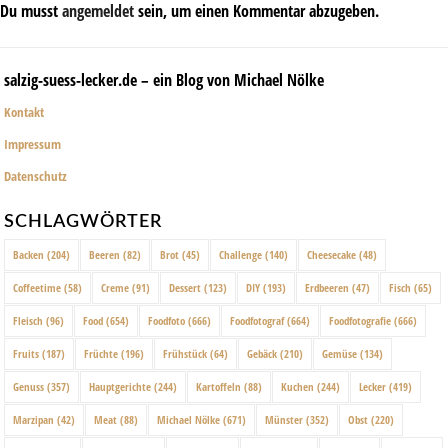
Du musst
angemeldet
sein, um einen Kommentar abzugeben.
salzig-suess-lecker.de – ein Blog von Michael Nölke
Kontakt
Impressum
Datenschutz
SCHLAGWÖRTER
Backen
(204)
Beeren
(82)
Brot
(45)
Challenge
(140)
Cheesecake
(48)
Coffeetime
(58)
Creme
(91)
Dessert
(123)
DIY
(193)
Erdbeeren
(47)
Fisch
(65)
Fleisch
(96)
Food
(654)
Foodfoto
(666)
Foodfotograf
(664)
Foodfotografie
(666)
Fruits
(187)
Früchte
(196)
Frühstück
(64)
Gebäck
(210)
Gemüse
(134)
Genuss
(357)
Hauptgerichte
(244)
Kartoffeln
(88)
Kuchen
(244)
Lecker
(419)
Marzipan
(42)
Meat
(88)
Michael Nölke
(671)
Münster
(352)
Obst
(220)