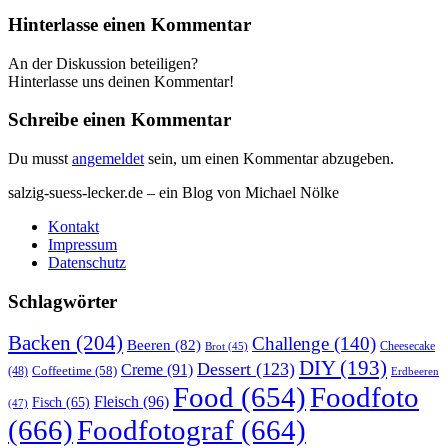
Hinterlasse einen Kommentar
An der Diskussion beteiligen?
Hinterlasse uns deinen Kommentar!
Schreibe einen Kommentar
Du musst
angemeldet
sein, um einen Kommentar abzugeben.
salzig-suess-lecker.de – ein Blog von Michael Nölke
Kontakt
Impressum
Datenschutz
Schlagwörter
Backen
(204)
Challenge
(140)
Beeren
(82)
Brot
(45)
Cheesecake
DIY
(193)
Dessert
(123)
Creme
(91)
Coffeetime
(58)
(48)
Erdbeeren
Food
(654)
Foodfoto
Fleisch
(96)
Fisch
(65)
(47)
(666)
Foodfotograf
(664)