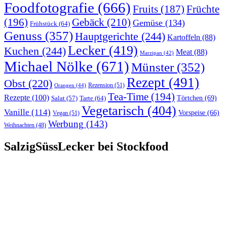
Foodfotografie
(666)
Früchte
Fruits
(187)
(196)
Gebäck
(210)
Gemüse
(134)
Frühstück
(64)
Genuss
(357)
Hauptgerichte
(244)
Kartoffeln
(88)
Lecker
(419)
Kuchen
(244)
Meat
(88)
Marzipan
(42)
Michael Nölke
(671)
Münster
(352)
Rezept
(491)
Obst
(220)
Rezension
(51)
Orangen
(44)
Tea-Time
(194)
Rezepte
(100)
Törtchen
(69)
Tarte
(64)
Salat
(57)
Vegetarisch
(404)
Vanille
(114)
Vorspeise
(66)
Vegan
(51)
Werbung
(143)
Weihnachten
(48)
SalzigSüssLecker bei Stockfood