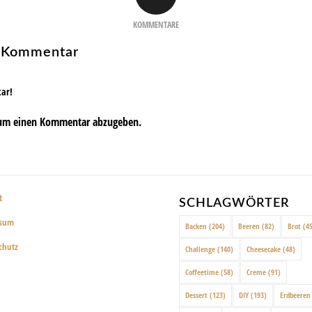
KOMMENTARE
n Kommentar
tar!
um einen Kommentar abzugeben.
t
SCHLAGWÖRTER
ssum
Backen
(204)
Beeren
(82)
Brot
(45
chutz
Challenge
(140)
Cheesecake
(48)
Coffeetime
(58)
Creme
(91)
Dessert
(123)
DIY
(193)
Erdbeeren