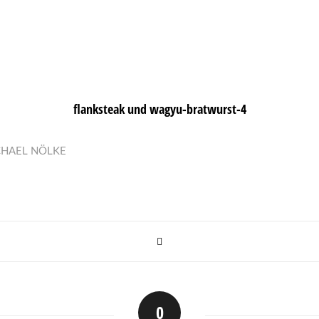
flanksteak und wagyu-bratwurst-4
CHAEL NÖLKE
0