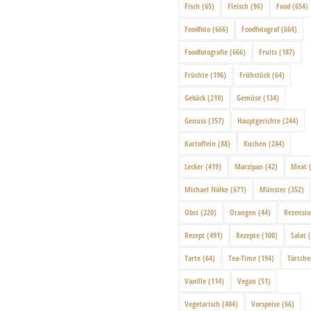
Fisch
(65)
Fleisch
(96)
Food
(654)
Foodfoto
(666)
Foodfotograf
(664)
Foodfotografie
(666)
Fruits
(187)
Früchte
(196)
Frühstück
(64)
Gebäck
(210)
Gemüse
(134)
Genuss
(357)
Hauptgerichte
(244)
Kartoffeln
(88)
Kuchen
(244)
Lecker
(419)
Marzipan
(42)
Meat
(
Michael Nölke
(671)
Münster
(352)
Obst
(220)
Orangen
(44)
Rezensi
Rezept
(491)
Rezepte
(100)
Salat
(
Tarte
(64)
Tea-Time
(194)
Törtch
Vanille
(114)
Vegan
(51)
Vegetarisch
(404)
Vorspeise
(66)