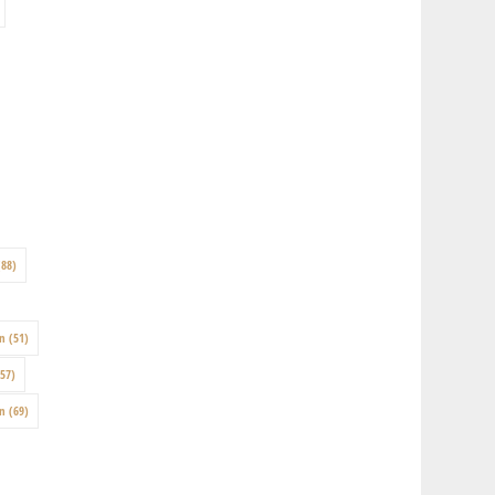
88)
on
(51)
57)
en
(69)