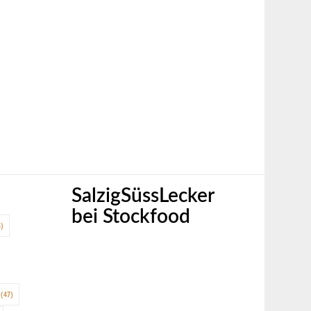
SalzigSüssLecker
bei Stockfood
)
(47)