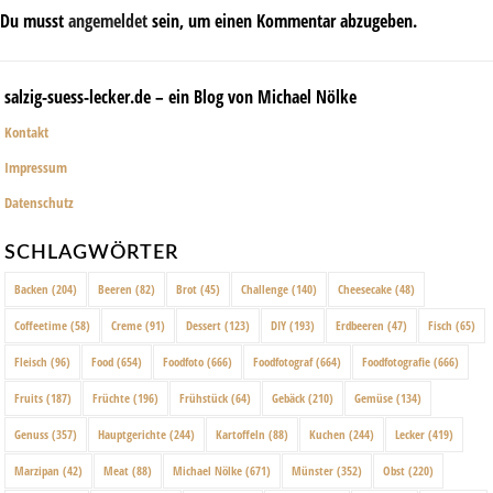
Du musst
angemeldet
sein, um einen Kommentar abzugeben.
salzig-suess-lecker.de – ein Blog von Michael Nölke
Kontakt
Impressum
Datenschutz
SCHLAGWÖRTER
Backen
(204)
Beeren
(82)
Brot
(45)
Challenge
(140)
Cheesecake
(48)
Coffeetime
(58)
Creme
(91)
Dessert
(123)
DIY
(193)
Erdbeeren
(47)
Fisch
(65)
Fleisch
(96)
Food
(654)
Foodfoto
(666)
Foodfotograf
(664)
Foodfotografie
(666)
Fruits
(187)
Früchte
(196)
Frühstück
(64)
Gebäck
(210)
Gemüse
(134)
Genuss
(357)
Hauptgerichte
(244)
Kartoffeln
(88)
Kuchen
(244)
Lecker
(419)
Marzipan
(42)
Meat
(88)
Michael Nölke
(671)
Münster
(352)
Obst
(220)