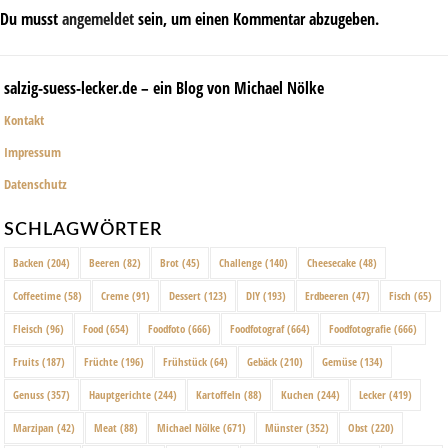
Du musst
angemeldet
sein, um einen Kommentar abzugeben.
salzig-suess-lecker.de – ein Blog von Michael Nölke
Kontakt
Impressum
Datenschutz
SCHLAGWÖRTER
Backen
(204)
Beeren
(82)
Brot
(45)
Challenge
(140)
Cheesecake
(48)
Coffeetime
(58)
Creme
(91)
Dessert
(123)
DIY
(193)
Erdbeeren
(47)
Fisch
(65)
Fleisch
(96)
Food
(654)
Foodfoto
(666)
Foodfotograf
(664)
Foodfotografie
(666)
Fruits
(187)
Früchte
(196)
Frühstück
(64)
Gebäck
(210)
Gemüse
(134)
Genuss
(357)
Hauptgerichte
(244)
Kartoffeln
(88)
Kuchen
(244)
Lecker
(419)
Marzipan
(42)
Meat
(88)
Michael Nölke
(671)
Münster
(352)
Obst
(220)